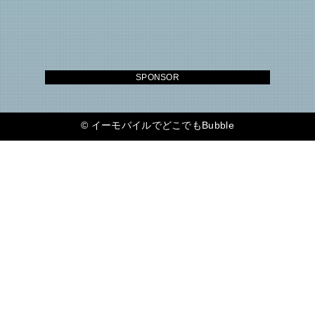
SPONSOR
©
イーモバイルでどこでもBubble