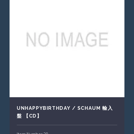
UNHAPPYBIRTHDAY / SCHAUM 輸入
盤 【CD】
Item Number 29