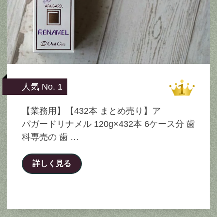
人気 No. 1
【業務用】【432本 まとめ売り】ア
パガードリナメル 120g×432本 6ケース分 歯
科専売の 歯 …
詳しく見る