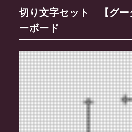
切り文字セット 【グータッ
ーボード