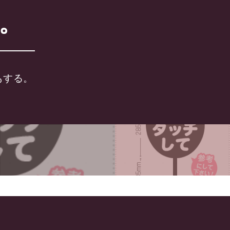
で。
もする。