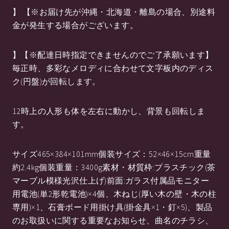
】 【※お届け先が沖縄・北海道・離島の場合、別途料
金が発生する場合がございます。
】【※配達日時指定できませんのでご了承願います】
毎正時、多彩なメロディに合わせて文字板内のディス
ク(円盤)が回転します。
12時上の人形も体を左右に動かし、背景も回転しま
す。
サイズ465×384×101mm個装サイズ：52×46×15cm重量
約2.4kg個装重量：3400g素材・材質枠:プラスチック(茶
マーブル模様光沢仕上げ)前面:ガラス付属品モニター
用電池(単2形乾電池)×4個、木ねじ(厚い木の壁・木の柱
専用)×1、石膏ボード用掛け具(掛金具×1・釘×5)、製品
のお取扱いに関する重要なお知らせ、曲名のチラシ、