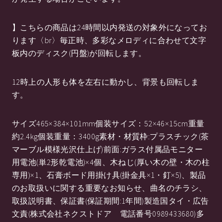
】こちらの商品は24時間以内発送の対象外になってお
ります〈br〉毎正時、多彩なメロディに合わせて文字
板内のディスク(円盤)が回転します。
12時上の人形も体を左右に動かし、背景も回転しま
す。
サイズ465×384×101mm個装サイズ：52×46×15cm重量
約2.4kg個装重量：3400g素材・材質枠:プラスチック(茶
マーブル模様光沢仕上げ)前面:ガラス付属品モニター
用電池(単2形乾電池)×4個、木ねじ(厚い木の壁・木の柱
専用)×1、石膏ボード用掛け具(掛金具×1・釘×5)、製品
のお取扱いに関する重要なお知らせ、曲名のチラシ、
取扱説明書、保証書(保証期間:1年間)製造国タイ・広告
文責(株式会社ネクストドア 電話番号0989433680)多