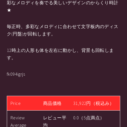
彩なメロディを奏でる美しいデザインのからくり時計
★
毎正時、多彩なメロディに合わせて文字板内のディス
ク(円盤)が回転します。
12時上の人形も体を左右に動かし、背景も回転しま
す。
fk094igrjs
Price
商品価格
31,922円（税込み）
Review
レビュー平
0.0（5点満点）
Average
均