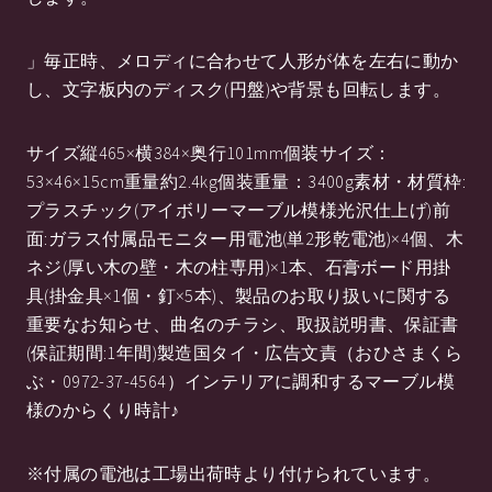
」毎正時、メロディに合わせて人形が体を左右に動か
し、文字板内のディスク(円盤)や背景も回転します。
サイズ縦465×横384×奥行101mm個装サイズ：
53×46×15cm重量約2.4kg個装重量：3400g素材・材質枠:
プラスチック(アイボリーマーブル模様光沢仕上げ)前
面:ガラス付属品モニター用電池(単2形乾電池)×4個、木
ネジ(厚い木の壁・木の柱専用)×1本、石膏ボード用掛
具(掛金具×1個・釘×5本)、製品のお取り扱いに関する
重要なお知らせ、曲名のチラシ、取扱説明書、保証書
(保証期間:1年間)製造国タイ・広告文責（おひさまくら
ぶ・0972-37-4564）インテリアに調和するマーブル模
様のからくり時計♪
※付属の電池は工場出荷時より付けられています。