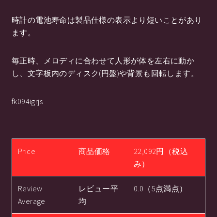
時計の電池寿命は製品仕様の表示より短いことがあり
ます。
毎正時、メロディに合わせて人形が体を左右に動か
し、文字板内のディスク(円盤)や背景も回転します。
fk094igrjs
Price
商品価格
22,092円（税込
み）
Review
レビュー平
0.0（5点満点）
Average
均