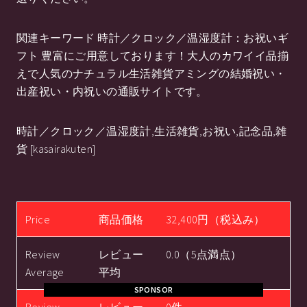
関連キーワード 時計／クロック／温湿度計：お祝いギ
フト 豊富にご用意しております！大人のカワイイ品揃
えで人気のナチュラル生活雑貨アミングの結婚祝い・
出産祝い・内祝いの通販サイトです。
時計／クロック／温湿度計,生活雑貨,お祝い,記念品,雑
貨 [kasairakuten]
Price
商品価格
32,400円（税込み）
Review
レビュー
0.0（5点満点）
Average
平均
SPONSOR
Review
レビュー
0件