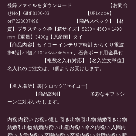
登録ファイルをダウンロード 【お問合
せNo】GiftF8100-03 【URLcode】
ori7228037498 【商品スペック】【材
質】プラスチック枠【箱サイズ】5230 × 4560 × 1490
mm【重量】3400g【原産国】タイ
【商品内容】セイコー インテリア時計 からくり電波
掛時計×1個／101×384×465mm、石膏ボード用金具付
【複数名入れ対応】【名入注文単位】
名入れのご注文は、1個よりお受けします。
【名入場所】裏[クロック][セイコー]
【商品説明】 多彩なギフトシ
ーンに対応いたします。
内祝 内祝い お祝い返し 引き出物 引出物 結婚引き出物
結婚引出物 結婚内祝い 出産内祝い 命名内祝い 入園内
祝い 入学内祝い 卒園内祝い 卒業内祝い 就職内祝い 新