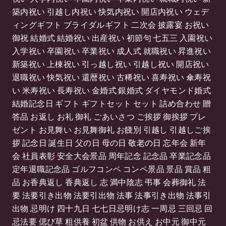
築内祝い 引越し内祝い 快気内祝い 開店内祝い ウェデ
ィングギフト ブライダルギフト 二次会 披露宴 お祝い
御祝 結婚式 結婚祝い 出産祝い 初節句 七五三 入園祝い
入学祝い 卒園祝い 卒業祝い 成人式 就職祝い 昇進祝い
新築祝い 上棟祝い 引っ越し祝い 引越し祝い 開店祝い
退職祝い 快気祝い 還暦祝い 古稀祝い 喜寿祝い 傘寿祝
い 米寿祝い 長寿祝い 金婚式 銀婚式 ダイヤモンド婚式
結婚記念日 ギフト ギフトセット セット 詰め合わせ 贈
答品 お返し お礼 御礼 ごあいさつ ご挨拶 御挨拶 プレ
ゼント お見舞い お見舞御礼 お餞別 引越し 引越しご挨
拶 記念日 誕生日 父の日 母の日 敬老の日 忘年会 新年
会 社員表彰 安全大会景品 周年記念 記念品 卒業記念品
定年退職記念品 ゴルフコンペ コンペ景品 景品 賞品 粗
品 お香典返し 香典返し 志 満中陰志 弔事 会葬御礼 法
要 法要引き出物 法要引出物 法事 法事引き出物 法事引
出物 忌明け 四十九日 七七日忌明け志 一周忌 三回忌 回
忌法要 偲び草 粗供養 初盆 供物 お供え お中元 御中元